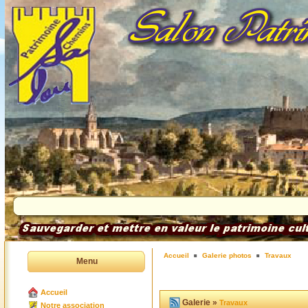
Accueil
Galerie photos
Travaux
Menu
Accueil
Galerie »
Travaux
Notre association