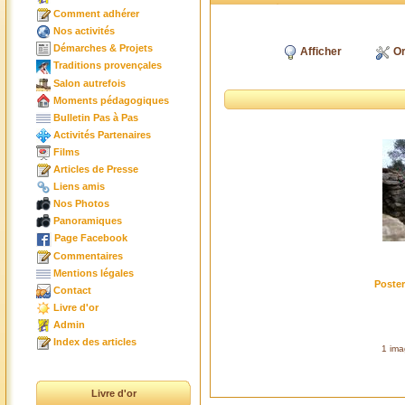
Comment adhérer
Nos activités
Démarches & Projets
Afficher
Or
Traditions provençales
Salon autrefois
Moments pédagogiques
Bulletin Pas à Pas
Activités Partenaires
Films
Articles de Presse
Liens amis
Nos Photos
Panoramiques
Page Facebook
Commentaires
Mentions légales
Poste
Contact
Livre d'or
Admin
Index des articles
1 ima
Livre d'or