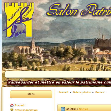
Accueil
Galerie photos
Sorties
Menu
Accueil
Galerie »
Sorties
Notre association