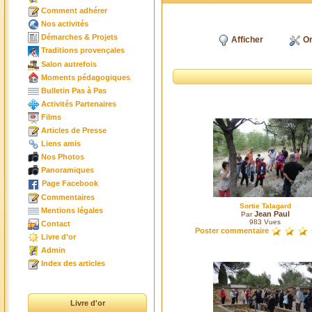
Comment adhérer
Nos activités
Démarches & Projets
Afficher
Or
Traditions provençales
Salon autrefois
Moments pédagogiques
Bulletin Pas à Pas
Activités Partenaires
Films
Articles de Presse
Liens amis
Nos Photos
Panoramiques
Page Facebook
Commentaires
Sortie Talagard
Mentions légales
Jean Paul
Par
983
Vues
Contact
Poster commentaire
Livre d'or
Admin
Index des articles
Livre d'or