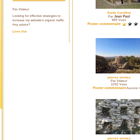
Par
Visiteur
Sortie Cornillon
Looking for effective strategies to
Jean Paul
Par
965
Vues
increase my website's organic traffic.
Poster commentaire
Any advice?
Livre d'or
pierres sèches
Par Visiteur
1032
Vues
Poster commentaire
Aucune n
pierres sèches