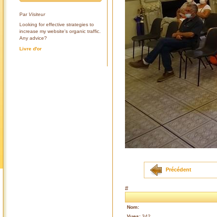
Par
Visiteur
Looking for effective strategies to
increase my website's organic traffic.
Any advice?
Livre d'or
Précédent
#
Nom:
Vues:
342