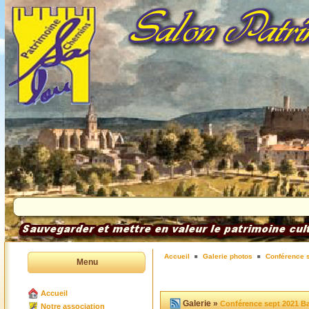
Accueil
Galerie photos
Conférence 
Menu
Accueil
Galerie »
Conférence sept 2021 B
Notre association