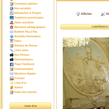
Comment adhérer
Nos activités
Démarches & Projets
Afficher
Or
Traditions provençales
Salon autrefois
Moments pédagogiques
CONFÉRENCE S
Bulletin Pas à Pas
Activités Partenaires
Films
Articles de Presse
Liens amis
Nos Photos
Panoramiques
Page Facebook
Commentaires
Mentions légales
Contact
Livre d'or
Admin
Index des articles
Livre d'or