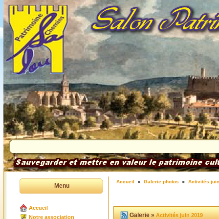
Accueil
Galerie photos
Activités jui
Menu
Accueil
Galerie »
Activités juin 2019
Notre association