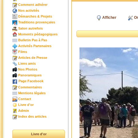
Comment adhérer
Nos activités
Démarches & Projets
Afficher
Or
Traditions provençales
Salon autrefois
Moments pédagogiques
Bulletin Pas à Pas
Activités Partenaires
Films
Articles de Presse
Liens amis
Nos Photos
Panoramiques
Page Facebook
Commentaires
Mentions légales
Contact
Livre d'or
Admin
Index des articles
Livre d'or