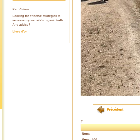
Par
Visiteur
Looking for effective strategies to
increase my website's organic traffic.
Any advice?
Livre d'or
Précédent
#
Nom:
Vues:
496