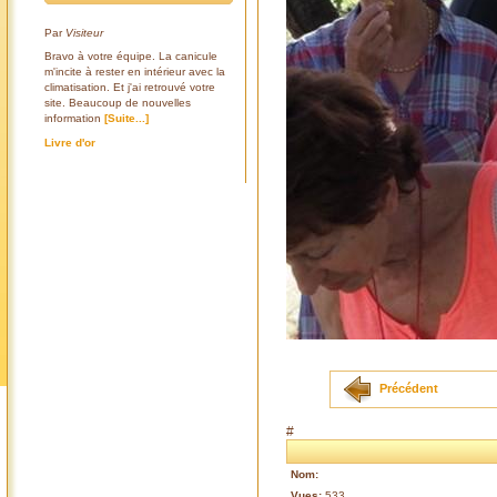
Par
Visiteur
Bravo à votre équipe. La canicule
m'incite à rester en intérieur avec la
climatisation. Et j'ai retrouvé votre
site. Beaucoup de nouvelles
information
[Suite...]
Livre d'or
Précédent
#
Nom:
Vues:
533