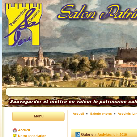
Accueil
Galerie photos
Activités jui
Menu
Accueil
Galerie »
Activités juin 2019
Notre association