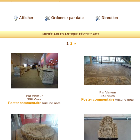
Afficher
Ordonner par date
Direction
MUSÉE ARLES ANTIQUE FÉVRIER 2019
1
2
»
Par Visiteur
Par Visiteur
352
Vues
309
Vues
Poster commentaire
Aucune note
Poster commentaire
Aucune note