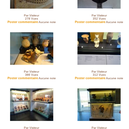
Par Visiteur
Par Visiteur
278
Vues
352
Vues
Poster commentaire
Poster commentaire
Aucune note
Aucune note
Par Visiteur
Par Visiteur
386
Vues
312
Vues
Poster commentaire
Poster commentaire
Aucune note
Aucune note
Par Visiteur
Par Visiteur