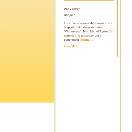
Par
Visiteur
Bonjour
Lors d'une séance de formation sur
la gestion du site avec notre
"Webmaster" Jean Michel Eymin, j'ai
commis une grosse erreur en
supprimant l
[Suite...]
Livre d'or