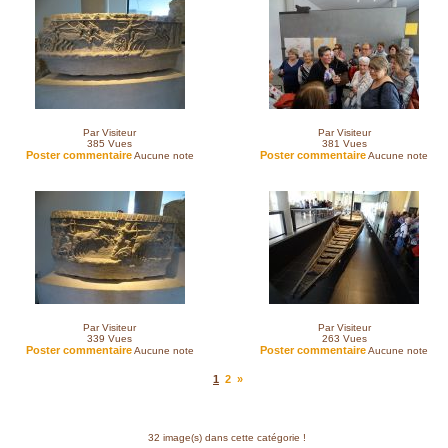
Par Visiteur
Par Visiteur
385
Vues
381
Vues
Poster commentaire
Poster commentaire
Aucune note
Aucune note
Par Visiteur
Par Visiteur
339
Vues
263
Vues
Poster commentaire
Poster commentaire
Aucune note
Aucune note
1
2
»
32 image(s) dans cette catégorie !