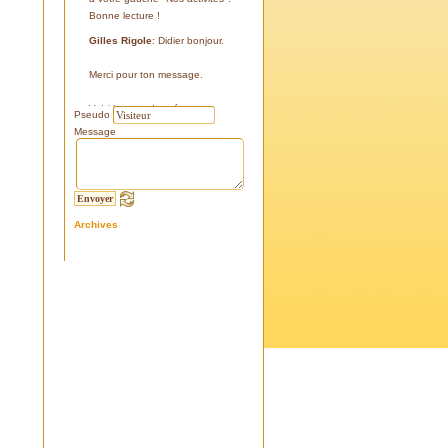
Bonne lecture !
Gilles Rigole
: Didier bonjour.
Merci pour ton message.
Voici les coordonnées:
Pseudo
43°38'48'' N
Message
05°07'24'' E
187 m
Si tu le peux, le veux, notre
association avec l'association
Archives
l'Eissame, fait une sortie le
vendredi 25 avril 2025 sur le
terrain pour découvrir ce four.
Tu peux t'y inscrire
Fraternellement, Gilles
RIGOLE, président 2025
Didier C
: Bonjour,
Je suis à la recherche de la
positi GPS du Four à Cade de
Salon, auriez-vous cette info .
Merci d'avance