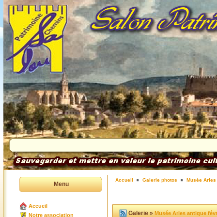
Accueil
Galerie photos
Musée Arles 
Menu
Accueil
Galerie »
Musée Arles antique févr
Notre association