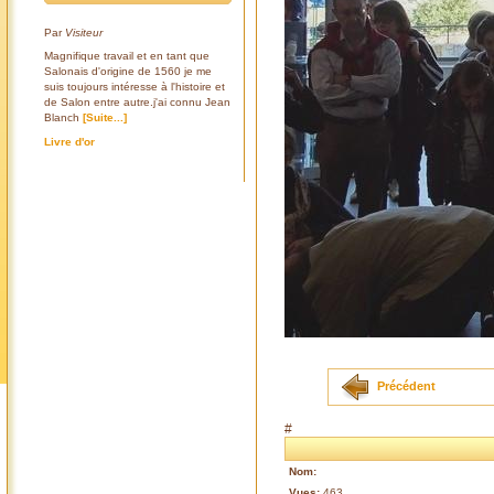
Par
Visiteur
Magnifique travail et en tant que
Salonais d'origine de 1560 je me
suis toujours intéresse à l'histoire et
de Salon entre autre.j'ai connu Jean
Blanch
[Suite...]
Livre d'or
Précédent
#
Nom:
Vues:
463