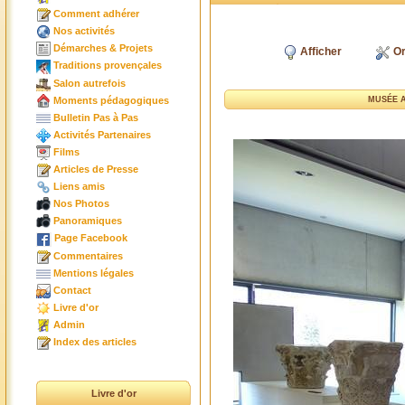
Comment adhérer
Nos activités
Démarches & Projets
Afficher
Or
Traditions provençales
Salon autrefois
Moments pédagogiques
MUSÉE A
Bulletin Pas à Pas
Activités Partenaires
Films
Articles de Presse
Liens amis
Nos Photos
Panoramiques
Page Facebook
Commentaires
Mentions légales
Contact
Livre d'or
Admin
Index des articles
Livre d'or