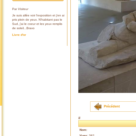
Par
Visiteur
Je suis allée voir l'exposition et j'en ai
pris plein de yeux. N'habitant pas le
Sud, j'ai le coeur et les yeux remplis
de soleil...Bravo
Livre d'or
Précédent
#
Nom:
Vues:
382