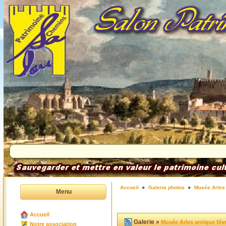
Accueil
Galerie photos
Musée Arles 
Menu
Accueil
Galerie »
Musée Arles antique févr
Notre association