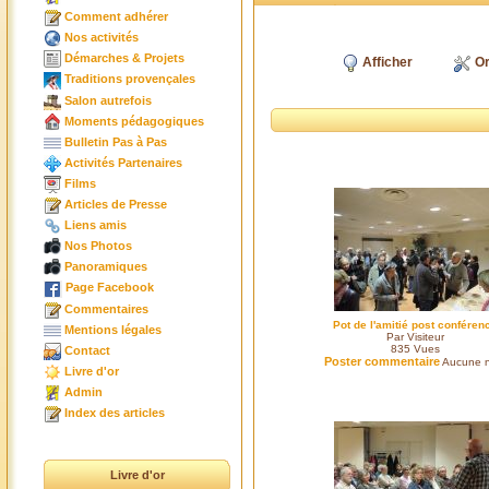
Comment adhérer
Nos activités
Démarches & Projets
Afficher
Or
Traditions provençales
Salon autrefois
Moments pédagogiques
Bulletin Pas à Pas
Activités Partenaires
Films
Articles de Presse
Liens amis
Nos Photos
Panoramiques
Page Facebook
Commentaires
Pot de l'amitié post conféren
Mentions légales
Par Visiteur
835
Vues
Contact
Poster commentaire
Aucune n
Livre d'or
Admin
Index des articles
Livre d'or