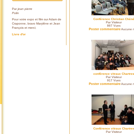
Par
jean pierre
Polin
Conférence Christian Chén
Pour votre expo et film sur Adam de
Par Visiteur
Craponne, bravo Marylène et Jean
867
Vues
François et merci;
Poster commentaire
Aucune n
Livre d'or
conférence vitraux Chartre
Par Visiteur
917
Vues
Poster commentaire
Aucune n
Conférence vitraux Chartre
Par Visiteur