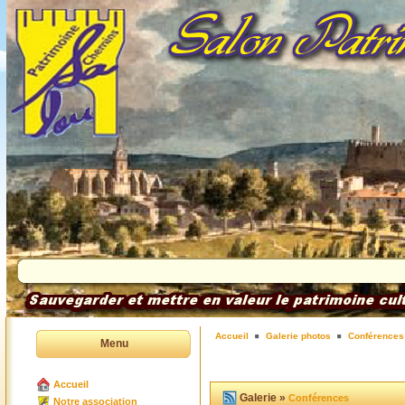
Accueil
Galerie photos
Conférences
Menu
Accueil
Galerie »
Conférences
Notre association