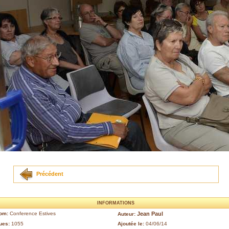
Précédent
INFORMATIONS
om:
Conference Estives
Jean Paul
Auteur:
ues:
1055
Ajoutée le:
04/06/14