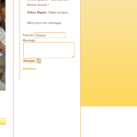
Bonne lecture !
Gilles Rigole
: Didier bonjour.
Merci pour ton message.
Voici les coordonnées:
Pseudo
43°38'48'' N
Message
05°07'24'' E
187 m
Si tu le peux, le veux, notre
association avec l'association
Archives
l'Eissame, fait une sortie le
vendredi 25 avril 2025 sur le
terrain pour découvrir ce four.
Tu peux t'y inscrire
Fraternellement, Gilles
RIGOLE, président 2025
Didier C
: Bonjour,
Je suis à la recherche de la
positi GPS du Four à Cade de
Salon, auriez-vous cette info .
Merci d'avance