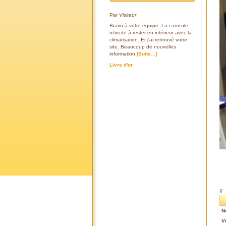
Par
Visiteur
Bravo à votre équipe. La canicule
m'incite à rester en intérieur avec la
climatisation. Et j'ai retrouvé votre
site. Beaucoup de nouvelles
information
[Suite...]
Livre d'or
#
N
V