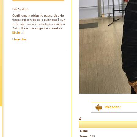
Par
Visiteur
Confinement oblige je passe plus de
temps sur le web et je suis tombé sur
votre site. Jai vécu quelques temps à
Salon il y a une vingtaine d'années.
[Suite...]
Livre d'or
Précédent
#
Nom:
Vues:
615