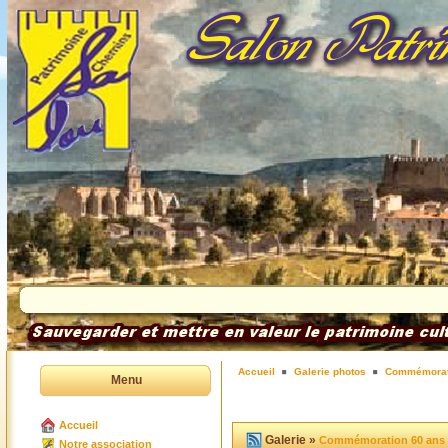
Accueil
Galerie photos
Commémorat
Menu
Accueil
Galerie »
Commémoration 60 ans
Notre association