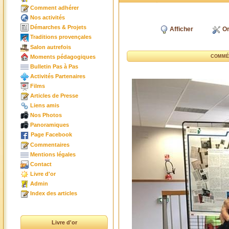
Comment adhérer
Nos activités
Démarches & Projets
Afficher
Or
Traditions provençales
Salon autrefois
Moments pédagogiques
COMMÉ
Bulletin Pas à Pas
Activités Partenaires
Films
Articles de Presse
Liens amis
Nos Photos
Panoramiques
Page Facebook
Commentaires
Mentions légales
Contact
Livre d'or
Admin
Index des articles
Livre d'or