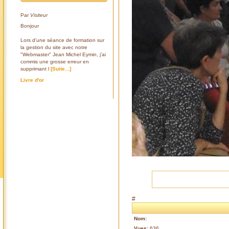
Par
Visiteur
Bonjour
Lors d'une séance de formation sur
la gestion du site avec notre
"Webmaster" Jean Michel Eymin, j'ai
commis une grosse erreur en
supprimant l
[Suite...]
Livre d'or
#
Nom:
Vues:
636