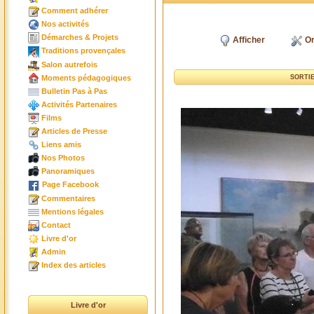
Comment adhérer
Nos activités
Démarches & Projets
Afficher
Or
Traditions provençales
Salon autrefois
Moments pédagogiques
SORTIE
Bulletin Pas à Pas
Activités Partenaires
Films
Articles de Presse
Liens amis
Nos Photos
Panoramiques
Page Facebook
Commentaires
Mentions légales
Contact
Livre d'or
Admin
Index des articles
Livre d'or