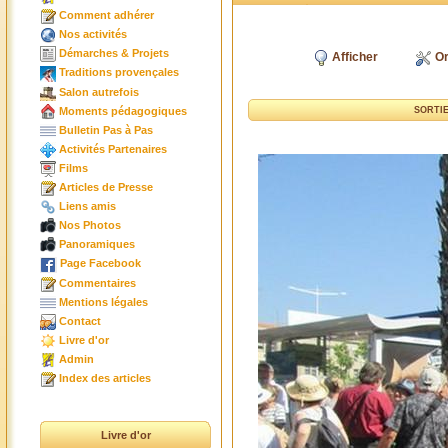
Comment adhérer
Nos activités
Démarches & Projets
Afficher
Or
Traditions provençales
Salon autrefois
Moments pédagogiques
SORTIE
Bulletin Pas à Pas
Activités Partenaires
Films
Articles de Presse
Liens amis
Nos Photos
Panoramiques
Page Facebook
Commentaires
Mentions légales
Contact
Livre d'or
Admin
Index des articles
Livre d'or