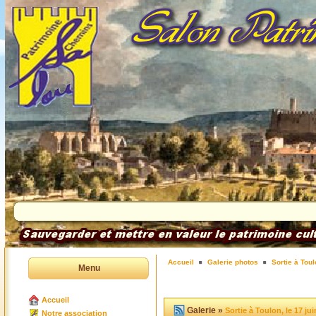
Accueil
Galerie photos
Sortie à Toul
Menu
Accueil
Galerie »
Sortie à Toulon, le 17 ju
Notre association