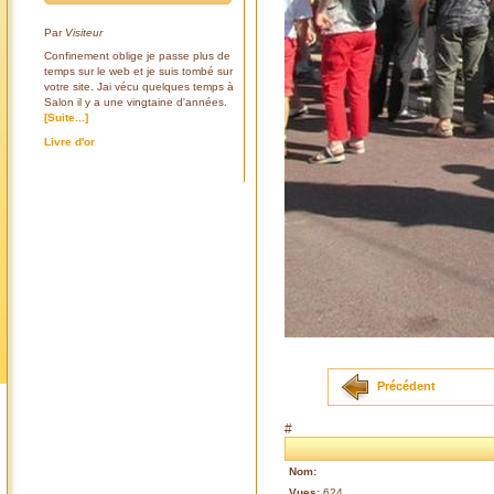
Par
Visiteur
Confinement oblige je passe plus de
temps sur le web et je suis tombé sur
votre site. Jai vécu quelques temps à
Salon il y a une vingtaine d'années.
[Suite...]
Livre d'or
Précédent
#
Nom:
Vues:
624