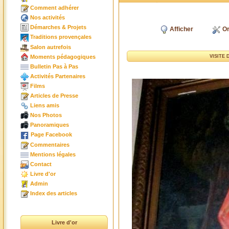
Comment adhérer
Nos activités
Démarches & Projets
Afficher
Or
Traditions provençales
Salon autrefois
Moments pédagogiques
VISITE
Bulletin Pas à Pas
Activités Partenaires
Films
Articles de Presse
Liens amis
Nos Photos
Panoramiques
Page Facebook
Commentaires
Mentions légales
Contact
Livre d'or
Admin
Index des articles
Livre d'or