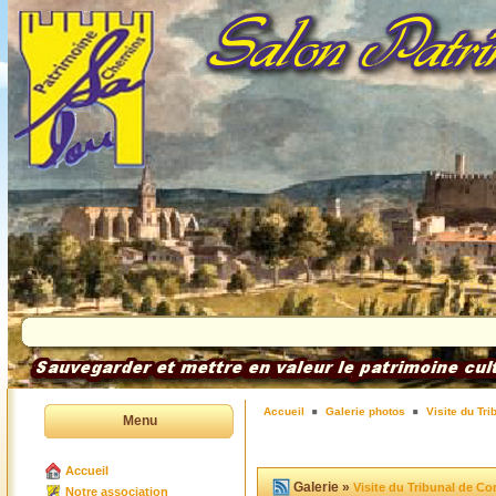
Accueil
Galerie photos
Visite du Tr
Menu
Accueil
Galerie »
Visite du Tribunal de C
Notre association