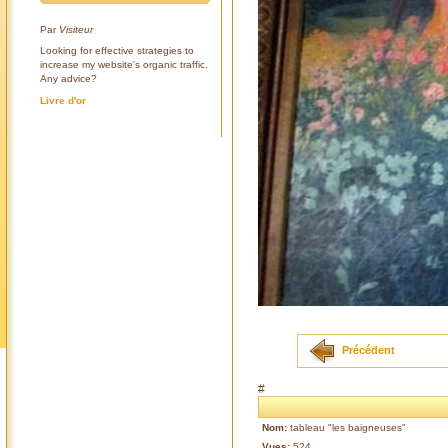
Par
Visiteur
Looking for effective strategies to
increase my website's organic traffic.
Any advice?
Livre d'or
Précédent
#
Nom:
tableau "les baigneuses"
Vues:
524