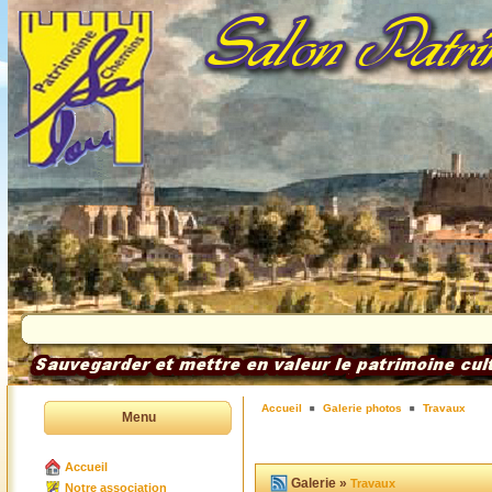
Accueil
Galerie photos
Travaux
Menu
Accueil
Galerie »
Travaux
Notre association