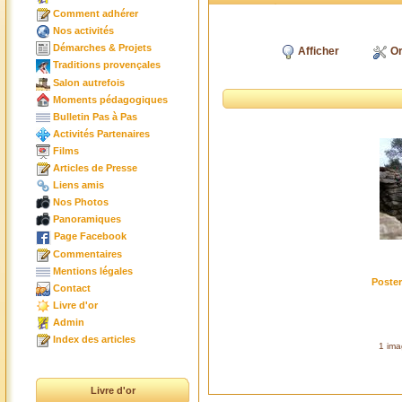
Comment adhérer
Nos activités
Démarches & Projets
Afficher
Or
Traditions provençales
Salon autrefois
Moments pédagogiques
Bulletin Pas à Pas
Activités Partenaires
Films
Articles de Presse
Liens amis
Nos Photos
Panoramiques
Page Facebook
Commentaires
Mentions légales
Poste
Contact
Livre d'or
Admin
Index des articles
1 ima
Livre d'or