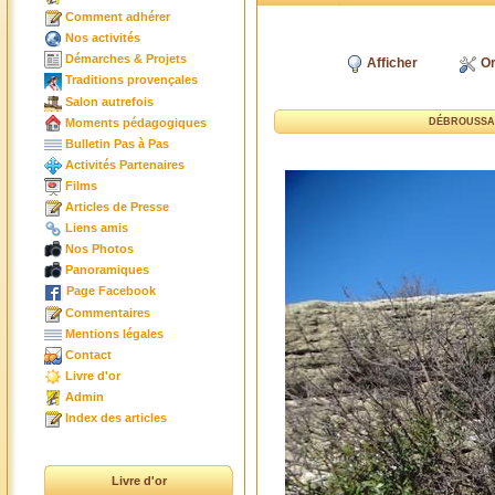
Comment adhérer
Nos activités
Démarches & Projets
Afficher
Or
Traditions provençales
Salon autrefois
Moments pédagogiques
DÉBROUSSAI
Bulletin Pas à Pas
Activités Partenaires
Films
Articles de Presse
Liens amis
Nos Photos
Panoramiques
Page Facebook
Commentaires
Mentions légales
Contact
Livre d'or
Admin
Index des articles
Livre d'or