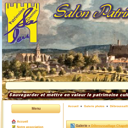
Accueil
Galerie photos
Débroussaill
Menu
Accueil
Galerie »
Débroussaillage Chapell
Notre association