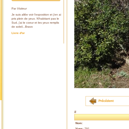
Par
Visiteur
Je suis allée voir l'exposition et j'en ai
pris plein de yeux. N'habitant pas le
Sud, j'ai le coeur et les yeux remplis
de soleil...Bravo
Livre d'or
Précédent
#
Nom:
Vues:
791