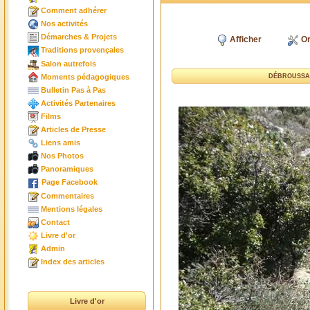
Comment adhérer
Nos activités
Démarches & Projets
Afficher
Or
Traditions provençales
Salon autrefois
Moments pédagogiques
DÉBROUSSAI
Bulletin Pas à Pas
Activités Partenaires
Films
Articles de Presse
Liens amis
Nos Photos
Panoramiques
Page Facebook
Commentaires
Mentions légales
Contact
Livre d'or
Admin
Index des articles
Livre d'or