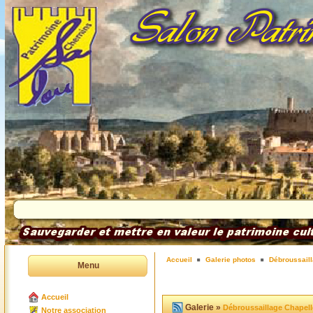
Accueil
Galerie photos
Débroussaill
Menu
Accueil
Galerie »
Débroussaillage Chapell
Notre association