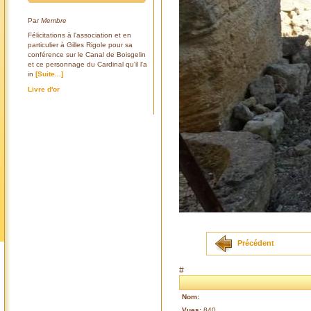
Par
Membre
Félicitations à l'association et en
particulier à Gilles Rigole pour sa
conférence sur le Canal de Boisgelin
et ce personnage du Cardinal qu'il l'a
in
[Suite...]
Livre d'or
Précédent
#
Nom:
Vues:
840