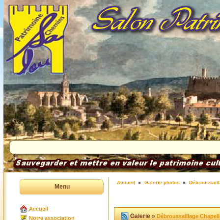
Accueil
Galerie photos
Débroussaill
Menu
Accueil
Galerie »
Débroussaillage Chapell
Notre association