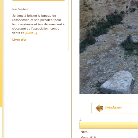
Par
Visiteur
Je tiens à féliciter le bureau de
l'association et son président pour
leur constance et leur dévouement à
s'occuper de l'association, contre
vents et
[Suite...]
Livre d'or
Précédent
#
Nom:
Vues:
616