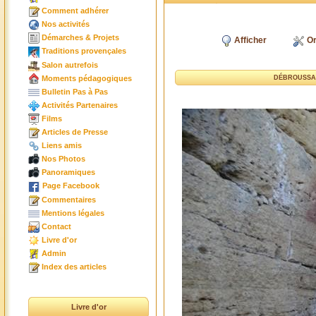
Comment adhérer
Nos activités
Démarches & Projets
Afficher
Or
Traditions provençales
Salon autrefois
Moments pédagogiques
DÉBROUSSAI
Bulletin Pas à Pas
Activités Partenaires
Films
Articles de Presse
Liens amis
Nos Photos
Panoramiques
Page Facebook
Commentaires
Mentions légales
Contact
Livre d'or
Admin
Index des articles
Livre d'or