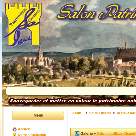
Accueil
Galerie photos
Débroussaill
Menu
Accueil
Galerie »
Débroussaillage Chapell
Notre association