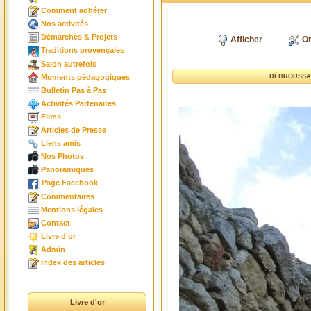
Comment adhérer
Nos activités
Démarches & Projets
Afficher
Or
Traditions provençales
Salon autrefois
Moments pédagogiques
DÉBROUSSAI
Bulletin Pas à Pas
Activités Partenaires
Films
Articles de Presse
Liens amis
Nos Photos
Panoramiques
Page Facebook
Commentaires
Mentions légales
Contact
Livre d'or
Admin
Index des articles
Livre d'or