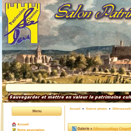
Accueil
Galerie photos
Débroussaill
Menu
Accueil
Galerie »
Débroussaillage Chapell
Notre association