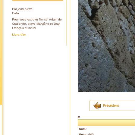
Par
jean pierre
Polin
Pour votre expo et film sur Adam de
Craponne, bravo Marylène et Jean
François et merci;
Livre d'or
Précédent
#
Nom:
Vues:
640