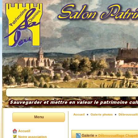
Accueil
Galerie photos
Débroussaill
Menu
Accueil
Galerie »
Débroussaillage Chapell
Notre association