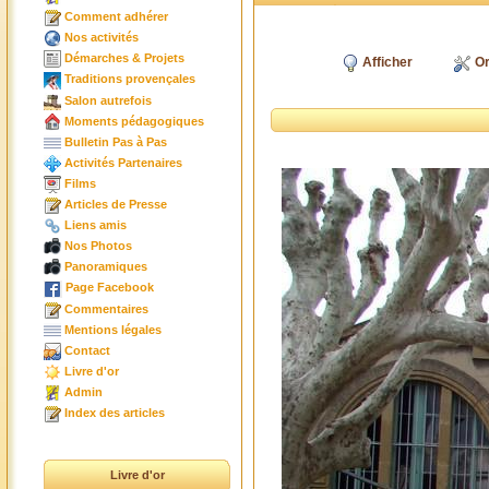
Comment adhérer
Nos activités
Démarches & Projets
Afficher
Or
Traditions provençales
Salon autrefois
Moments pédagogiques
Bulletin Pas à Pas
Activités Partenaires
Films
Articles de Presse
Liens amis
Nos Photos
Panoramiques
Page Facebook
Commentaires
Mentions légales
Contact
Livre d'or
Admin
Index des articles
Livre d'or