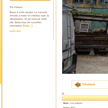
Par
Visiteur
Bravo à votre équipe. La canicule
m'incite à rester en intérieur avec la
climatisation. Et j'ai retrouvé votre
site. Beaucoup de nouvelles
information
[Suite...]
Livre d'or
Précédent
#
Nom:
Les estives
Vues:
943