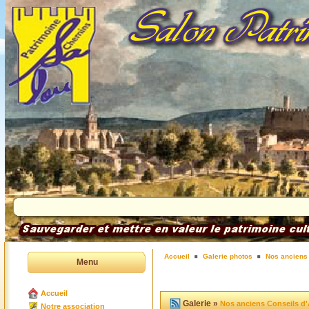
Accueil
Galerie photos
Nos anciens 
Menu
Accueil
Galerie »
Nos anciens Conseils d'
Notre association