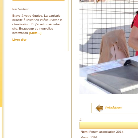
Par
Visiteur
Bravo à votre équipe. La canicule
m'incite à rester en intérieur avec la
climatisation. Et j'ai retrouvé votre
site. Beaucoup de nouvelles
information
[Suite...]
Livre d'or
Précédent
#
Nom:
Forum association 2014
Vues:
1291