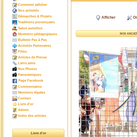
Comment adhérer
Nos activités
Démarches & Projets
Afficher
Or
Traditions provençales
Salon autrefois
Moments pédagogiques
NOS ANCIE
Bulletin Pas à Pas
Activités Partenaires
Films
Articles de Presse
Liens amis
Nos Photos
Panoramiques
Page Facebook
Commentaires
Mentions légales
Contact
Livre d'or
Admin
Index des articles
Livre d'or