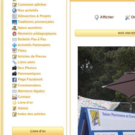
Comment adhérer
Nos activités
Démarches & Projets
Afficher
Or
Traditions provençales
Salon autrefois
Moments pédagogiques
NOS ANCIE
Bulletin Pas à Pas
Activités Partenaires
Films
Articles de Presse
Liens amis
Nos Photos
Panoramiques
Page Facebook
Commentaires
Mentions légales
Contact
Livre d'or
Admin
Index des articles
Livre d'or