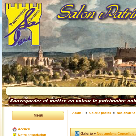
Accueil
Galerie photos
Nos anciens 
Menu
Accueil
Galerie »
Nos anciens Conseils d'
Notre association