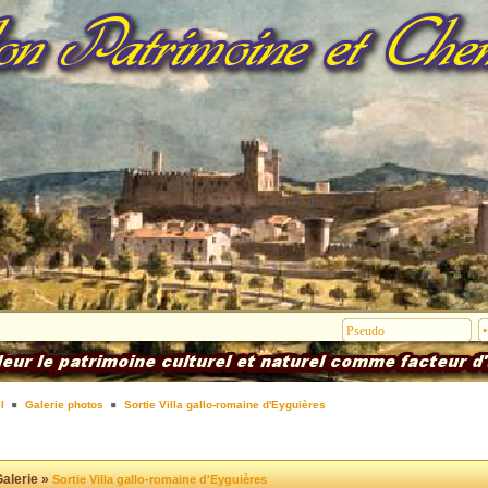
l
Galerie photos
Sortie Villa gallo-romaine d'Eyguières
alerie »
Sortie Villa gallo-romaine d'Eyguières