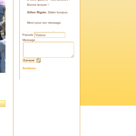
Bonne lecture !
Gilles Rigole
: Didier bonjour.
Merci pour ton message.
Voici les coordonnées:
Pseudo
43°38'48'' N
Message
05°07'24'' E
187 m
Si tu le peux, le veux, notre
association avec l'association
Archives
l'Eissame, fait une sortie le
vendredi 25 avril 2025 sur le
terrain pour découvrir ce four.
Tu peux t'y inscrire
Fraternellement, Gilles
RIGOLE, président 2025
Didier C
: Bonjour,
Je suis à la recherche de la
positi GPS du Four à Cade de
Salon, auriez-vous cette info .
Merci d'avance