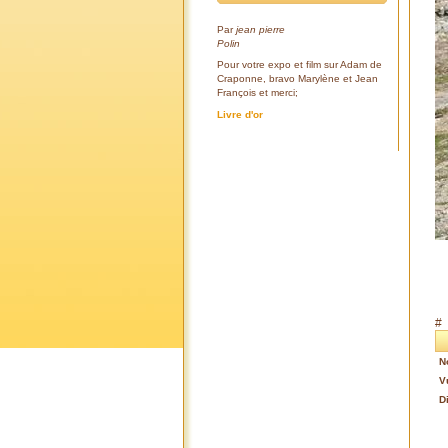
Par
jean pierre
Polin
Pour votre expo et film sur Adam de
Craponne, bravo Marylène et Jean
François et merci;
Livre d'or
#
N
V
D