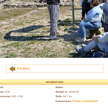
Précédent
INFORMATIONS
om:
Auteur:
ues:
879
Ajoutée le:
19/04/15
imension:
800 x 534
Taille:
84.7 Ko
Poster commentaire
Commentaire: