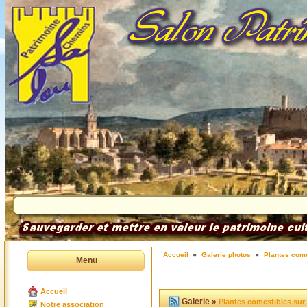
Accueil
Galerie photos
Plantes come
Menu
Accueil
Galerie »
Plantes comestibles sur
Notre association