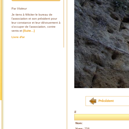
Par
Visiteur
Je tiens à féliciter le bureau de
l'association et son président pour
leur constance et leur dévouement à
s'occuper de l'association, contre
vents et
[Suite...]
Livre d'or
Précédent
#
Nom:
Vues:
758