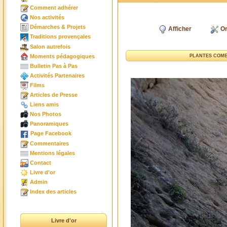
Comment adhérer
Nos activités
Démarches & Projets
Afficher
Or
Traditions provençales
Salon autrefois
Moments pédagogiques
PLANTES COME
Bulletin Pas à Pas
Activités Partenaires
Films
Articles de Presse
Liens amis
Nos Photos
Panoramiques
Page Facebook
Commentaires
Mentions légales
Contact
Livre d'or
Admin
Index des articles
Livre d'or