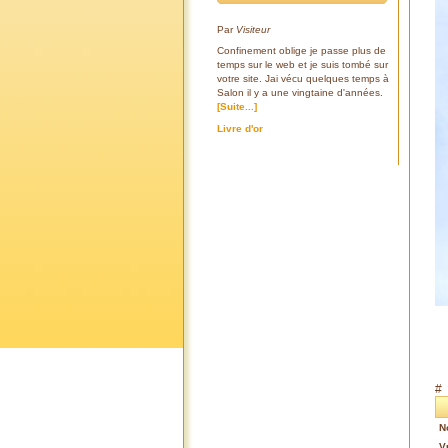
Par
Visiteur
Confinement oblige je passe plus de
temps sur le web et je suis tombé sur
votre site. Jai vécu quelques temps à
Salon il y a une vingtaine d'années.
[Suite...]
Livre d'or
#
N
V