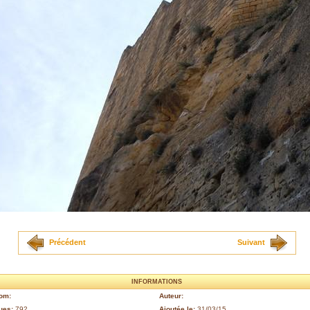
Précédent
Suivant
INFORMATIONS
om:
Auteur:
ues:
792
Ajoutée le:
31/03/15