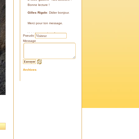
Bonne lecture !
Gilles Rigole
: Didier bonjour.
Merci pour ton message.
Voici les coordonnées:
Pseudo
43°38'48'' N
Message
05°07'24'' E
187 m
Si tu le peux, le veux, notre
association avec l'association
Archives
l'Eissame, fait une sortie le
vendredi 25 avril 2025 sur le
terrain pour découvrir ce four.
Tu peux t'y inscrire
Fraternellement, Gilles
RIGOLE, président 2025
Didier C
: Bonjour,
Je suis à la recherche de la
positi GPS du Four à Cade de
Salon, auriez-vous cette info .
Merci d'avance