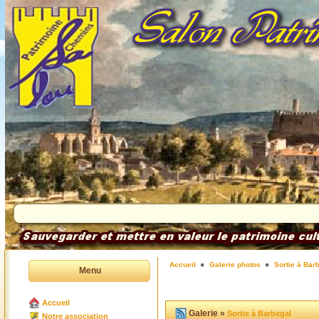
Accueil
Galerie photos
Sortie à Bar
Menu
Accueil
Galerie »
Sortie à Barbegal
Notre association