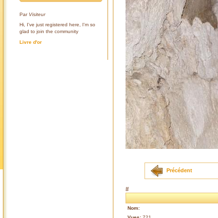
Par
Visiteur
Hi, I've just registered here, I'm so
glad to join the community
Livre d'or
Précédent
#
Nom:
Vues:
721