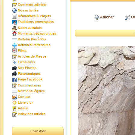
Comment adhérer
Nos activités
Démarches & Projets
Afficher
Or
Traditions provençales
Salon autrefois
Moments pédagogiques
Bulletin Pas à Pas
Activités Partenaires
Films
Articles de Presse
Liens amis
Nos Photos
Panoramiques
Page Facebook
Commentaires
Mentions légales
Contact
Livre d'or
Admin
Index des articles
Livre d'or