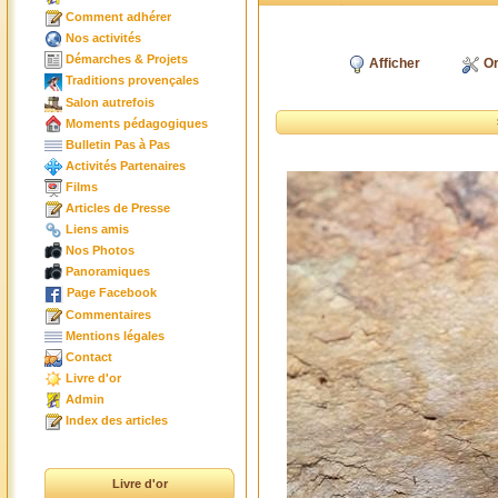
Comment adhérer
Nos activités
Démarches & Projets
Afficher
Or
Traditions provençales
Salon autrefois
Moments pédagogiques
Bulletin Pas à Pas
Activités Partenaires
Films
Articles de Presse
Liens amis
Nos Photos
Panoramiques
Page Facebook
Commentaires
Mentions légales
Contact
Livre d'or
Admin
Index des articles
Livre d'or