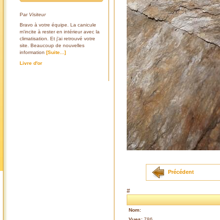
Par
Visiteur
Bravo à votre équipe. La canicule
m'incite à rester en intérieur avec la
climatisation. Et j'ai retrouvé votre
site. Beaucoup de nouvelles
information
[Suite...]
Livre d'or
Précédent
#
Nom:
Vues:
786