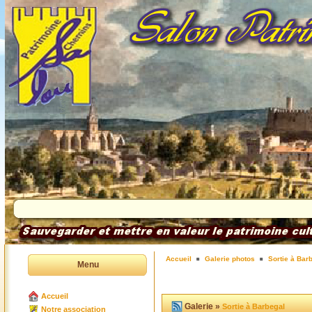
Accueil
Galerie photos
Sortie à Bar
Menu
Accueil
Galerie »
Sortie à Barbegal
Notre association