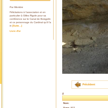
Par
Membre
Félicitations à l'association et en
particulier à Gilles Rigole pour sa
conférence sur le Canal de Boisgelin
et ce personnage du Cardinal qu'il l'a
in
[Suite...]
Livre d'or
Précédent
#
Nom:
Vues:
903