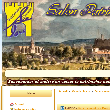
Accueil
Galerie photos
Recensement
Menu
Accueil
Galerie »
Recensement des Borie
Notre association