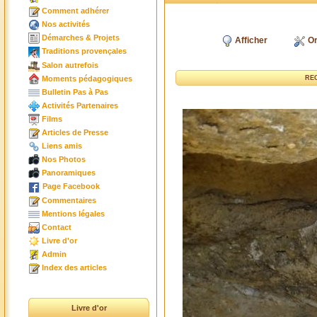
Comment adhérer
Nos activités
Démarches & Projets
Afficher
Or
Traditions provençales
Salon autrefois
Moments pédagogiques
RE
Bulletin Pas à Pas
Activités Partenaires
Films
Articles de Presse
Liens amis
Nos Photos
Panoramiques
Page Facebook
Commentaires
Mentions légales
Contact
Livre d'or
Admin
Index des articles
Livre d'or