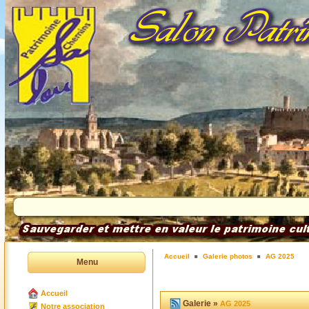
Accueil
Galerie photos
AG 2025
Menu
Accueil
Galerie »
AG 2025
Notre association