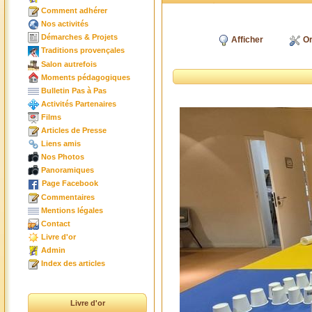
Comment adhérer
Nos activités
Démarches & Projets
Afficher
Or
Traditions provençales
Salon autrefois
Moments pédagogiques
Bulletin Pas à Pas
Activités Partenaires
Films
Articles de Presse
Liens amis
Nos Photos
Panoramiques
Page Facebook
Commentaires
Mentions légales
Contact
Livre d'or
Admin
Index des articles
Livre d'or