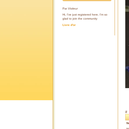
Par
Visiteur
Hi, I've just registered here, I'm so
glad to join the community
Livre d'or
#
N
V