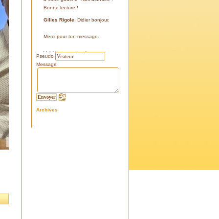
Bonne lecture !
Gilles Rigole
: Didier bonjour.
Merci pour ton message.
Voici les coordonnées:
Pseudo
43°38'48'' N
Message
05°07'24'' E
187 m
Si tu le peux, le veux, notre
association avec l'association
Archives
l'Eissame, fait une sortie le
vendredi 25 avril 2025 sur le
terrain pour découvrir ce four.
Tu peux t'y inscrire
Fraternellement, Gilles
RIGOLE, président 2025
Didier C
: Bonjour,
Je suis à la recherche de la
positi GPS du Four à Cade de
Salon, auriez-vous cette info .
Merci d'avance