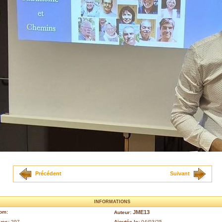
Précédent
Suivant
INFORMATIONS
om:
JME13
Auteur:
ues:
297
Ajoutée le:
04/03/25