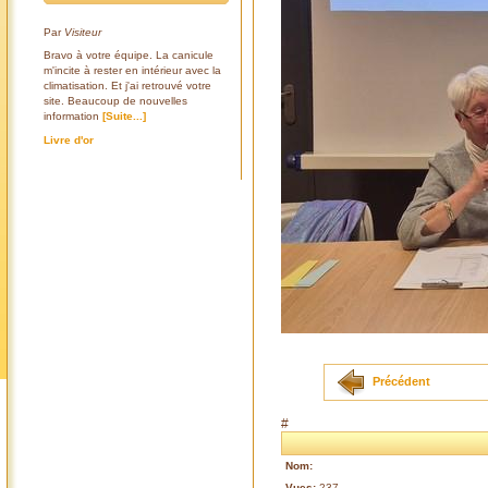
Par
Visiteur
Bravo à votre équipe. La canicule
m'incite à rester en intérieur avec la
climatisation. Et j'ai retrouvé votre
site. Beaucoup de nouvelles
information
[Suite...]
Livre d'or
Précédent
#
Nom:
Vues:
237