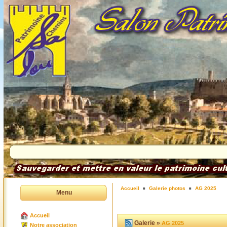
Accueil
Galerie photos
AG 2025
Menu
Accueil
Galerie »
AG 2025
Notre association