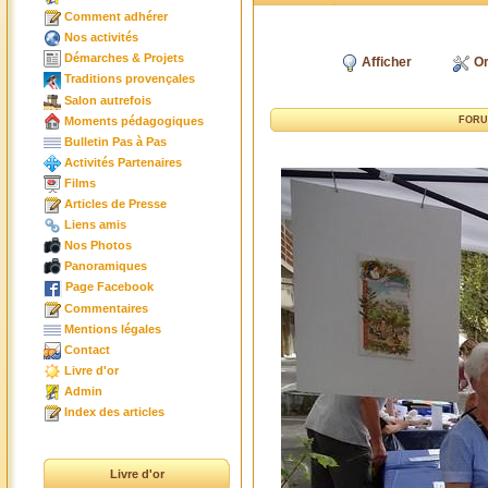
Comment adhérer
Nos activités
Démarches & Projets
Afficher
Or
Traditions provençales
Salon autrefois
Moments pédagogiques
FORU
Bulletin Pas à Pas
Activités Partenaires
Films
Articles de Presse
Liens amis
Nos Photos
Panoramiques
Page Facebook
Commentaires
Mentions légales
Contact
Livre d'or
Admin
Index des articles
Livre d'or