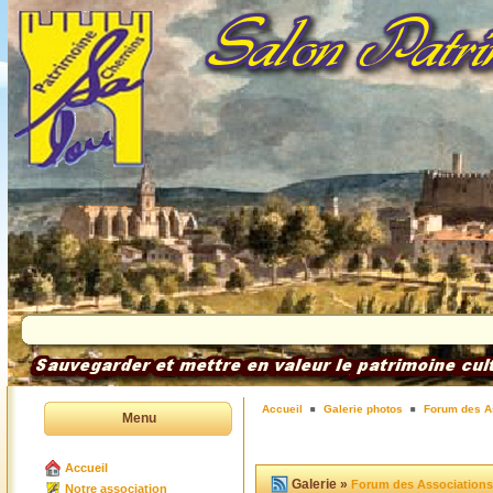
Accueil
Galerie photos
Forum des A
Menu
Accueil
Galerie »
Forum des Associations
Notre association