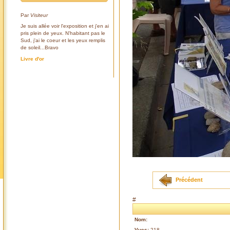
Par
Visiteur
Je suis allée voir l'exposition et j'en ai
pris plein de yeux. N'habitant pas le
Sud, j'ai le coeur et les yeux remplis
de soleil...Bravo
Livre d'or
Précédent
#
Nom:
Vues:
218