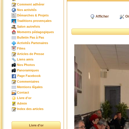
Comment adhérer
Nos activités
Démarches & Projets
Afficher
Or
Traditions provençales
Salon autrefois
Moments pédagogiques
Bulletin Pas à Pas
Activités Partenaires
Films
Articles de Presse
Liens amis
Nos Photos
Panoramiques
Page Facebook
Commentaires
Mentions légales
Contact
Livre d'or
Admin
Index des articles
Livre d'or