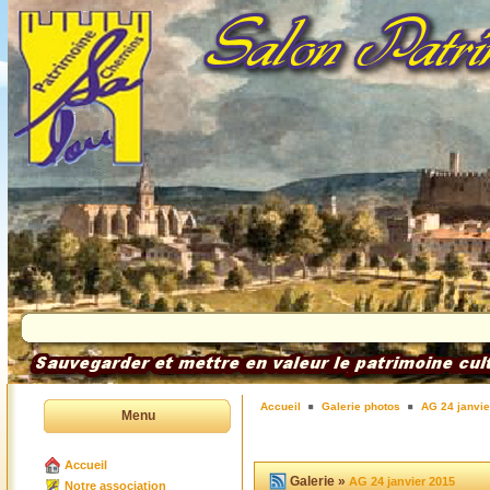
Accueil
Galerie photos
AG 24 janvie
Menu
Accueil
Galerie »
AG 24 janvier 2015
Notre association