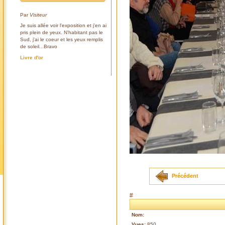
Par
Visiteur
Je suis allée voir l'exposition et j'en ai
pris plein de yeux. N'habitant pas le
Sud, j'ai le coeur et les yeux remplis
de soleil...Bravo
Livre d'or
Précédent
#
Nom:
Vues:
850