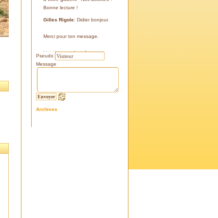
Bonne lecture !
Gilles Rigole
: Didier bonjour.
Merci pour ton message.
Voici les coordonnées:
Pseudo
43°38'48'' N
Message
05°07'24'' E
187 m
Si tu le peux, le veux, notre
association avec l'association
Archives
l'Eissame, fait une sortie le
vendredi 25 avril 2025 sur le
terrain pour découvrir ce four.
Tu peux t'y inscrire
Fraternellement, Gilles
RIGOLE, président 2025
Didier C
: Bonjour,
Je suis à la recherche de la
positi GPS du Four à Cade de
Salon, auriez-vous cette info .
Merci d'avance