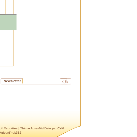
Cdt
Didier
Gilles Rigole
: La Conférence
de Myriam Mayol a été une
réussite avec 91 participants.
La sortie du samedi suivant
avec 22 personnes a prouvé
qu'il était indispensable de la
doubler pour permettre aux
autres membres de SPC d'y
participer.
papou
: Bonjour LVB
Une bonne nouvelle. La
fontaine exhumée lors du
chantier de l'école de la
Newsletter
Présentation et du square
Jean XXIII n'a pas disparu.
Nous en avons retrouvé les
différents éléments remisés au
service des espaces verts de
la commune. Il serait bien
évidemment souhaitable
qu'elle soit restaurée,
remontée et replacée près du
 14 Requêtes
| Thème ApresMidiDete par
CsN
Aujourd'hui:332
lieu où elle a été découverte.