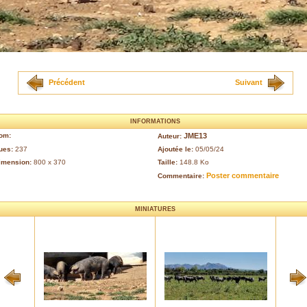
Précédent
Suivant
INFORMATIONS
om:
JME13
Auteur:
ues:
237
Ajoutée le:
05/05/24
imension:
800 x 370
Taille:
148.8 Ko
Poster commentaire
Commentaire:
MINIATURES