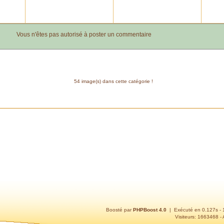
Vous n'êtes pas autorisé à poster un commentaire
54 image(s) dans cette catégorie !
Boosté par
PHPBoost 4.0
| Exécuté en 0.127s -
Visiteurs: 1663468 - 