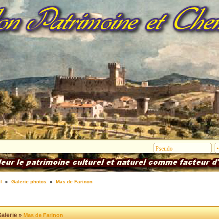
l
Galerie photos
Mas de Farinon
alerie »
Mas de Farinon