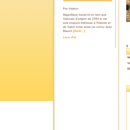
Par
Visiteur
Magnifique travail et en tant que
Salonais d'origine de 1560 je me
suis toujours intéresse à l'histoire et
de Salon entre autre.j'ai connu Jean
Blanch
[Suite...]
Livre d'or
#
N
V
D