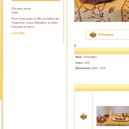
Par
jean pierre
Polin
Pour votre expo et film sur Adam de
Craponne, bravo Marylène et Jean
François et merci;
Livre d'or
Précédent
#
Nom:
Victuailles
Vues:
224
Dimension:
800 x 370