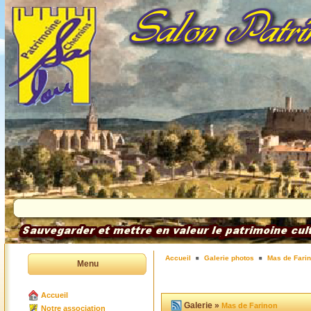
Accueil
Galerie photos
Mas de Fari
Menu
Accueil
Galerie »
Mas de Farinon
Notre association