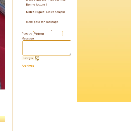
Bonne lecture !
Gilles Rigole
: Didier bonjour.
Merci pour ton message.
Voici les coordonnées:
Pseudo
43°38'48'' N
Message
05°07'24'' E
187 m
Si tu le peux, le veux, notre
association avec l'association
Archives
l'Eissame, fait une sortie le
vendredi 25 avril 2025 sur le
terrain pour découvrir ce four.
Tu peux t'y inscrire
Fraternellement, Gilles
RIGOLE, président 2025
Didier C
: Bonjour,
Je suis à la recherche de la
positi GPS du Four à Cade de
Salon, auriez-vous cette info .
Merci d'avance