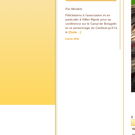
Par
Membre
Félicitations à l'association et en
particulier à Gilles Rigole pour sa
conférence sur le Canal de Boisgelin
et ce personnage du Cardinal qu'il l'a
in
[Suite...]
Livre d'or
#
N
V