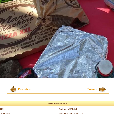
Précédent
Suivant
INFORMATIONS
om:
JME13
Auteur:
ues:
201
Ajoutée le:
09/07/23