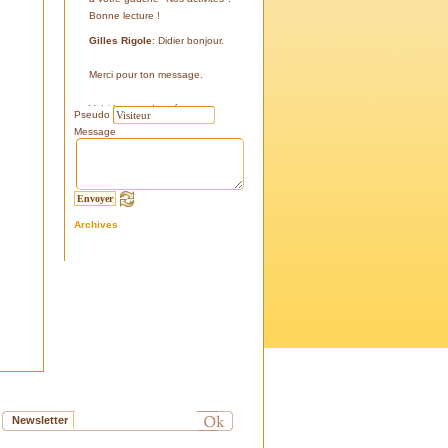
Bonne lecture !
Gilles Rigole
: Didier bonjour.
Merci pour ton message.
Voici les coordonnées:
Pseudo
43°38'48'' N
Message
05°07'24'' E
187 m
Si tu le peux, le veux, notre
association avec l'association
Archives
l'Eissame, fait une sortie le
vendredi 25 avril 2025 sur le
terrain pour découvrir ce four.
Tu peux t'y inscrire
Fraternellement, Gilles
RIGOLE, président 2025
Didier C
: Bonjour,
Je suis à la recherche de la
positi GPS du Four à Cade de
Newsletter
Salon, auriez-vous cette info .
Merci d'avance