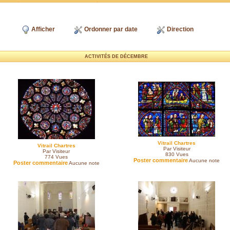
Afficher
Ordonner par date
Direction
ACTIVITÉS DE DÉCEMBRE
Vitrail Chartres
Vitrail Chartres
Par Visiteur
Par Visiteur
830
Vues
774
Vues
Poster commentaire
Aucune note
Poster commentaire
Aucune note