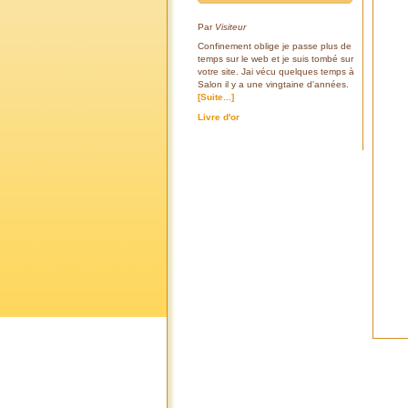
Par
Visiteur
Confinement oblige je passe plus de
temps sur le web et je suis tombé sur
votre site. Jai vécu quelques temps à
Salon il y a une vingtaine d'années.
[Suite...]
Livre d'or