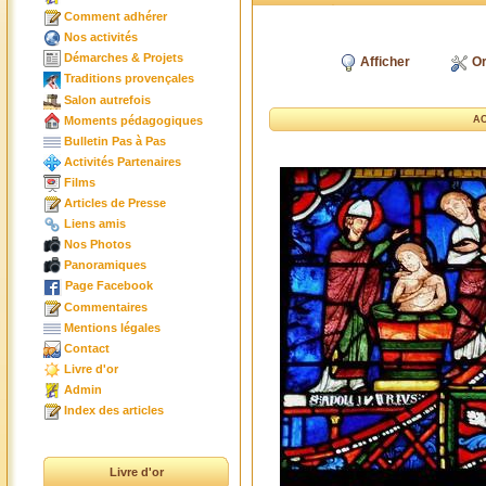
Comment adhérer
Nos activités
Démarches & Projets
Afficher
Or
Traditions provençales
Salon autrefois
Moments pédagogiques
AC
Bulletin Pas à Pas
Activités Partenaires
Films
Articles de Presse
Liens amis
Nos Photos
Panoramiques
Page Facebook
Commentaires
Mentions légales
Contact
Livre d'or
Admin
Index des articles
Livre d'or