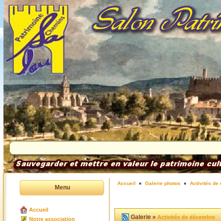
Accueil
Galerie photos
Activités de
Menu
Accueil
Galerie »
Activités de décembre
Notre association