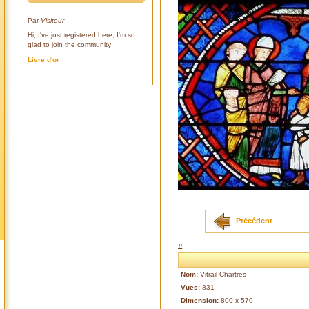
Par
Visiteur
Hi, I've just registered here, I'm so
glad to join the community
Livre d'or
Précédent
#
Nom:
Vitrail Chartres
Vues:
831
Dimension:
800 x 570