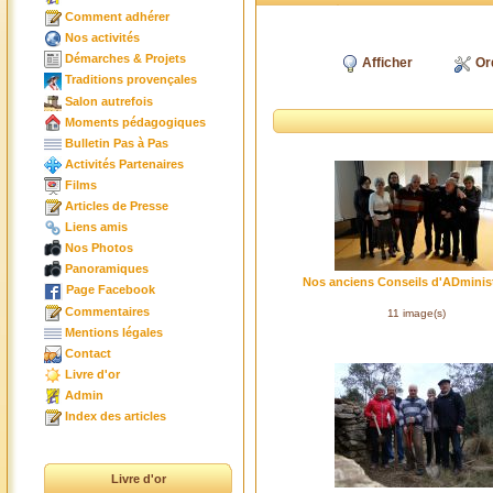
Comment adhérer
Nos activités
Démarches & Projets
Afficher
Or
Traditions provençales
Salon autrefois
Moments pédagogiques
Bulletin Pas à Pas
Activités Partenaires
Films
Articles de Presse
Liens amis
Nos Photos
Panoramiques
Nos anciens Conseils d'ADminis
Page Facebook
Commentaires
11 image(s)
Mentions légales
Contact
Livre d'or
Admin
Index des articles
Livre d'or