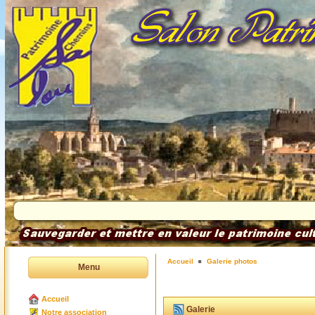
Accueil
Galerie photos
Menu
Accueil
Galerie
Notre association