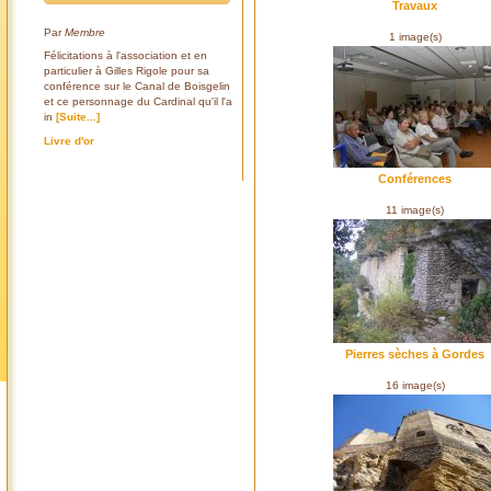
Travaux
Par
Membre
1 image(s)
Félicitations à l'association et en
particulier à Gilles Rigole pour sa
conférence sur le Canal de Boisgelin
et ce personnage du Cardinal qu'il l'a
in
[Suite...]
Livre d'or
Conférences
11 image(s)
Pierres sèches à Gordes
16 image(s)