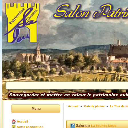
Accueil
Galerie photos
La Tour de N
Menu
Accueil
Galerie »
La Tour de Nesle
Notre association