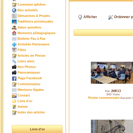
Comment adhérer
Nos activités
Démarches & Projets
Afficher
Ordonner p
Traditions provençales
Salon autrefois
Moments pédagogiques
Bulletin Pas à Pas
Activités Partenaires
Films
Articles de Presse
Liens amis
Nos Photos
Panoramiques
Page Facebook
Commentaires
Mentions légales
JME13
Par
343
Vues
Contact
Poster commentaire
Aucune n
Livre d'or
Admin
Index des articles
Livre d'or