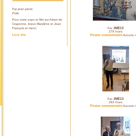
Par
jean pierre
Polin
Pour votre expo et film sur Adam de
Craponne, bravo Marylène et Jean
JME13
François et merci;
Par
279
Vues
Livre d'or
Poster commentaire
Aucune n
JME13
Par
283
Vues
Poster commentaire
Aucune n