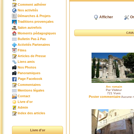
Comment adhérer
Nos activités
Démarches & Projets
Afficher
Or
Traditions provençales
Salon autrefois
Moments pédagogiques
CAVA
Bulletin Pas à Pas
Activités Partenaires
Films
Articles de Presse
Liens amis
Nos Photos
Panoramiques
Page Facebook
Commentaires
Arc romain
Par Visiteur
Mentions légales
721
Vues
Contact
Poster commentaire
Aucune n
Livre d'or
Admin
Index des articles
Livre d'or