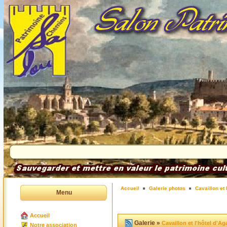
Accueil
Galerie photos
Cavaillon et 
Menu
Accueil
Galerie »
Cavaillon et l'hôtel d'Ag
Notre association