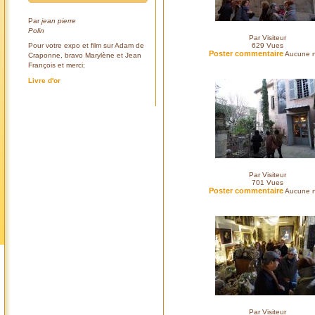
Par
jean pierre
Polin
Par Visiteur
Pour votre expo et film sur Adam de
629
Vues
Poster commentaire
Aucune n
Craponne, bravo Marylène et Jean
François et merci;
Livre d'or
Par Visiteur
701
Vues
Poster commentaire
Aucune n
Par Visiteur