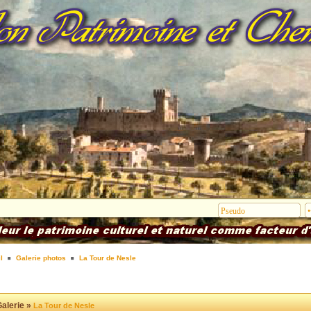
l
Galerie photos
La Tour de Nesle
alerie »
La Tour de Nesle