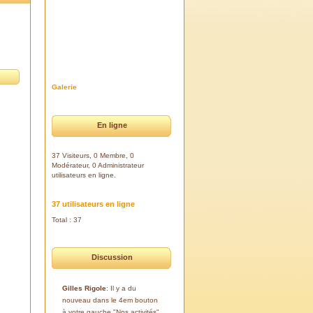
Galerie
En ligne
37 Visiteurs, 0 Membre, 0
Modérateur, 0 Administrateur
utilisateurs en ligne.
37 utilisateurs en ligne
Total : 37
Discussion
Gilles Rigole
: Il y a du
nouveau dans le 4em bouton
à votre gauche "Nos activités".