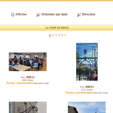
Afficher
Ordonner par date
Direction
LA TOUR DE NESLE
1
2
3
4
5
»
JME13
Par
343
Vues
Poster commentaire
Aucune note
JME13
Par
271
Vues
Poster commentaire
Aucune note