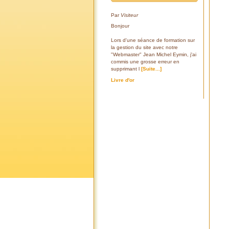
Par
Visiteur
Bonjour
Lors d'une séance de formation sur
la gestion du site avec notre
"Webmaster" Jean Michel Eymin, j'ai
commis une grosse erreur en
supprimant l
[Suite...]
Livre d'or