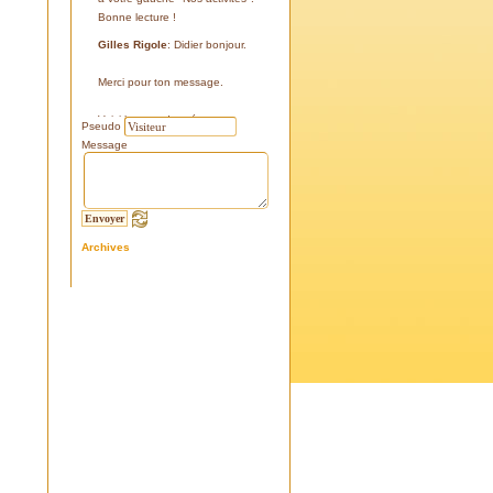
Bonne lecture !
Gilles Rigole
: Didier bonjour.
Merci pour ton message.
Voici les coordonnées:
Pseudo
43°38'48'' N
Message
05°07'24'' E
187 m
Si tu le peux, le veux, notre
association avec l'association
Archives
l'Eissame, fait une sortie le
vendredi 25 avril 2025 sur le
terrain pour découvrir ce four.
Tu peux t'y inscrire
Fraternellement, Gilles
RIGOLE, président 2025
Didier C
: Bonjour,
Je suis à la recherche de la
positi GPS du Four à Cade de
Salon, auriez-vous cette info .
Merci d'avance