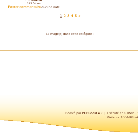
379
Vues
Poster commentaire
Aucune note
1
2
3
4
5
»
72 image(s) dans cette catégorie !
Boosté par
PHPBoost 4.0
| Exécuté en 0.058s -
Visiteurs: 1664498 - 