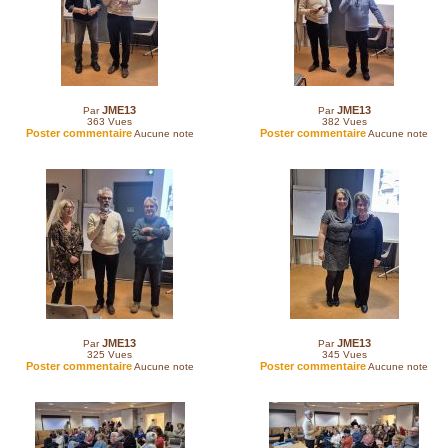
JME13
JME13
Par
Par
363
Vues
382
Vues
Poster commentaire
Poster commentaire
Aucune note
Aucune note
JME13
JME13
Par
Par
325
Vues
345
Vues
Poster commentaire
Poster commentaire
Aucune note
Aucune note