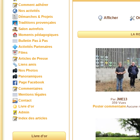
Comment adhérer
Nos activités
Démarches & Projets
Afficher
Or
Traditions provençales
Salon autrefois
Moments pédagogiques
LA R
Bulletin Pas à Pas
Activités Partenaires
Films
Articles de Presse
Liens amis
Nos Photos
Panoramiques
Page Facebook
Commentaires
Mentions légales
JME13
Par
Contact
359
Vues
Livre d'or
Poster commentaire
Aucune n
Admin
Index des articles
Livre d'or