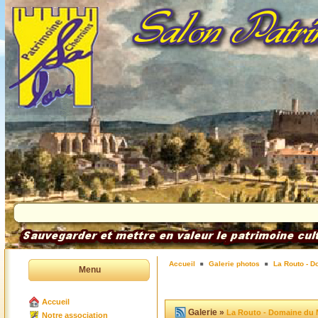
Accueil
Galerie photos
La Routo - D
Menu
Accueil
Galerie »
La Routo - Domaine du 
Notre association