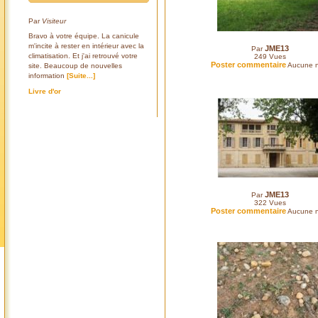
Par
Visiteur
Bravo à votre équipe. La canicule
m'incite à rester en intérieur avec la
JME13
Par
climatisation. Et j'ai retrouvé votre
249
Vues
Poster commentaire
Aucune n
site. Beaucoup de nouvelles
information
[Suite...]
Livre d'or
JME13
Par
322
Vues
Poster commentaire
Aucune n