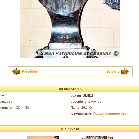
Précédent
Suivant
INFORMATIONS
om:
JME13
Auteur:
ues:
285
Ajoutée le:
17/04/25
imension:
323 x 480
Taille:
26.3 Ko
Poster commentaire
Commentaire:
MINIATURES