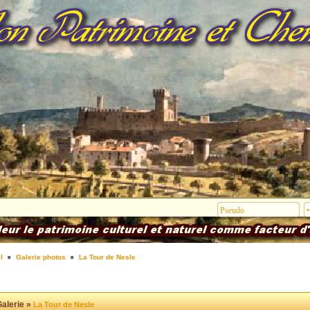
l
Galerie photos
La Tour de Nesle
alerie »
La Tour de Nesle