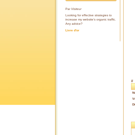
Par
Visiteur
Looking for effective strategies to
increase my website's organic traffic.
Any advice?
Livre d'or
#
N
V
D