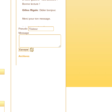
Bonne lecture !
Gilles Rigole
: Didier bonjour.
Merci pour ton message.
Voici les coordonnées:
Pseudo
43°38'48'' N
Message
05°07'24'' E
187 m
Si tu le peux, le veux, notre
association avec l'association
Archives
l'Eissame, fait une sortie le
vendredi 25 avril 2025 sur le
terrain pour découvrir ce four.
Tu peux t'y inscrire
Fraternellement, Gilles
RIGOLE, président 2025
Didier C
: Bonjour,
Je suis à la recherche de la
positi GPS du Four à Cade de
Salon, auriez-vous cette info .
Merci d'avance