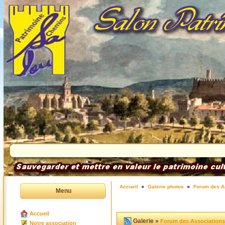
Accueil
Galerie photos
Forum des A
Menu
Accueil
Galerie »
Forum des Associations
Notre association