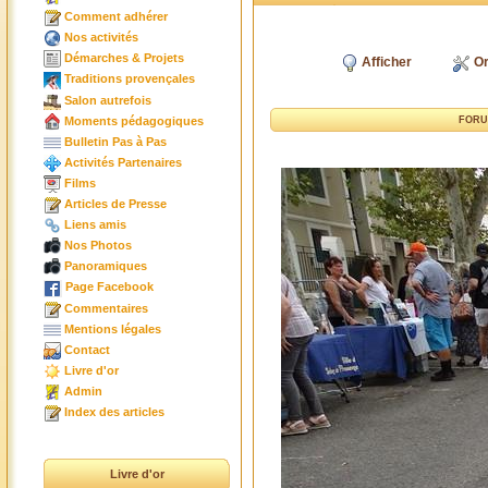
Comment adhérer
Nos activités
Démarches & Projets
Afficher
Or
Traditions provençales
Salon autrefois
Moments pédagogiques
FORU
Bulletin Pas à Pas
Activités Partenaires
Films
Articles de Presse
Liens amis
Nos Photos
Panoramiques
Page Facebook
Commentaires
Mentions légales
Contact
Livre d'or
Admin
Index des articles
Livre d'or