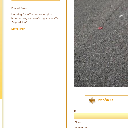
Par
Visiteur
Looking for effective strategies to
increase my website's organic traffic.
Any advice?
Livre d'or
Précédent
#
Nom:
Vues:
251