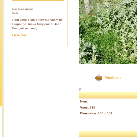
Par
jean pierre
Polin
Pour votre expo et film sur Adam de
Craponne, bravo Marylène et Jean
François et merci;
Livre d'or
Précédent
#
Nom:
Vues:
238
Dimension:
800 x 504