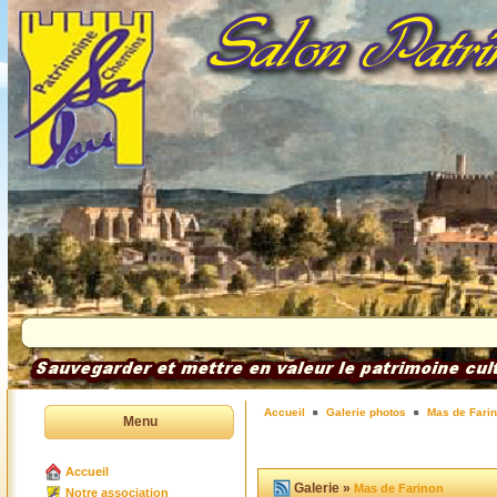
Accueil
Galerie photos
Mas de Fari
Menu
Accueil
Galerie »
Mas de Farinon
Notre association