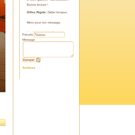
Bonne lecture !
Gilles Rigole
: Didier bonjour.
Merci pour ton message.
Voici les coordonnées:
Pseudo
43°38'48'' N
Message
05°07'24'' E
187 m
Si tu le peux, le veux, notre
association avec l'association
Archives
l'Eissame, fait une sortie le
vendredi 25 avril 2025 sur le
terrain pour découvrir ce four.
Tu peux t'y inscrire
Fraternellement, Gilles
RIGOLE, président 2025
Didier C
: Bonjour,
Je suis à la recherche de la
positi GPS du Four à Cade de
Salon, auriez-vous cette info .
Merci d'avance