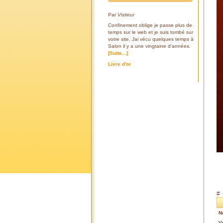
Par
Visiteur
Confinement oblige je passe plus de
temps sur le web et je suis tombé sur
votre site. Jai vécu quelques temps à
Salon il y a une vingtaine d'années.
[Suite...]
Livre d'or
#
N
V