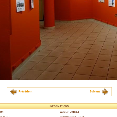
Précédent
Suivant
INFORMATIONS
om:
JME13
Auteur:
ues:
212
Ajoutée le:
27/10/23