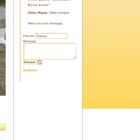
Bonne lecture !
Gilles Rigole
: Didier bonjour.
Merci pour ton message.
Voici les coordonnées:
Pseudo
43°38'48'' N
Message
05°07'24'' E
187 m
Si tu le peux, le veux, notre
association avec l'association
Archives
l'Eissame, fait une sortie le
vendredi 25 avril 2025 sur le
terrain pour découvrir ce four.
Tu peux t'y inscrire
Fraternellement, Gilles
RIGOLE, président 2025
Didier C
: Bonjour,
Je suis à la recherche de la
positi GPS du Four à Cade de
Salon, auriez-vous cette info .
Merci d'avance