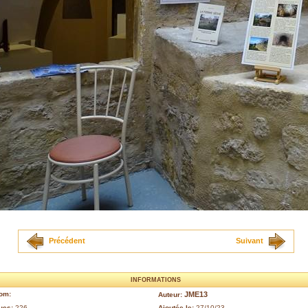
Précédent
Suivant
INFORMATIONS
om:
JME13
Auteur:
ues:
226
Ajoutée le:
27/10/23