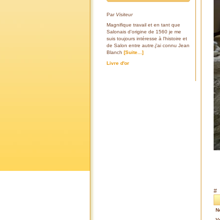
Par
Visiteur
Magnifique travail et en tant que
Salonais d'origine de 1560 je me
suis toujours intéresse à l'histoire et
de Salon entre autre.j'ai connu Jean
Blanch
[Suite...]
Livre d'or
#
N
V